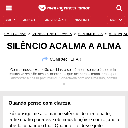
AMOR
AMIZADE
ANIVERSÁRIO
NAMORO
MAIS
SENTIMENTOS
LEGENDAS
DATAS ESPECIAIS
CATEGORIAS
MENSAGENS E FRASES
SENTIMENTOS
MEDITAÇÃ
UNIVERSO FEMININO
AUTOAJUDA
DESCULPAS
SILÊNCIO ACALMA A ALMA
MENSAGENS E FRASES
MENSAGENS DE ANIVERSÁRIO
COMPARTILHAR
ENTRETENIMENTO
FAMOSOS
BÍBLIA
Com as nossas vidas tão corridas, a solidão nem sempre é algo ruim.
Muitas vezes, são nesses momentos que acabamos tendo tempo para
encontrar a nossa paz interior. Conecte-se com você mesmo, confira
nossas mensagens inspiradoras!
Quando penso com clareza
Só consigo me acalmar no silêncio do meu quarto,
entre quatro paredes, sob meus lençóis e com a janela
aberta, olhando o luar. Quando fico desse jeito,