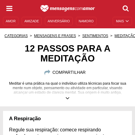
AMOR
AMIZADE
ANIVERSÁRIO
NAMORO
MAIS
SENTIMENTOS
LEGENDAS
DATAS ESPECIAIS
CATEGORIAS
MENSAGENS E FRASES
SENTIMENTOS
MEDITAÇÃ
UNIVERSO FEMININO
AUTOAJUDA
DESCULPAS
12 PASSOS PARA A
MEDITAÇÃO
MENSAGENS E FRASES
MENSAGENS DE ANIVERSÁRIO
ENTRETENIMENTO
FAMOSOS
BÍBLIA
COMPARTILHAR
Meditar é uma prática na qual o indivíduo utiliza técnicas para focar sua
mente num objeto, pensamento ou atividade em particular, visando
alcançar um estado de clareza mental. Sua origem é muito antiga,
remontando às tradições orientais, especialmente a ioga. Aprenda como
dominar essa prática.
A Respiração
Regule sua respiração: comece respirando