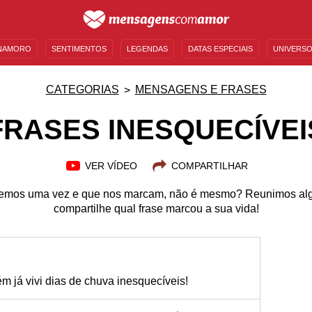
NAMORO
SENTIMENTOS
LEGENDAS
DATAS ESPECIAIS
UNIVERSO
MENSAGENS DE ANIVERSÁRIO
ENTRETENIMENTO
FAMOSOS
BÍBLIA
CATEGORIAS
MENSAGENS E FRASES
FRASES INESQUECÍVEI
VER VÍDEO
COMPARTILHAR
 lemos uma vez e que nos marcam, não é mesmo? Reunimos algu
compartilhe qual frase marcou a sua vida!
ém já vivi dias de chuva inesquecíveis!