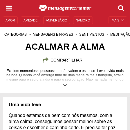
AMOR
AMIZADE
ANIVERSÁRIO
NAMORO
MAIS
SENTIMENTOS
LEGENDAS
DATAS ESPECIAIS
CATEGORIAS
MENSAGENS E FRASES
SENTIMENTOS
MEDITAÇÃ
UNIVERSO FEMININO
AUTOAJUDA
DESCULPAS
ACALMAR A ALMA
MENSAGENS E FRASES
MENSAGENS DE ANIVERSÁRIO
COMPARTILHAR
ENTRETENIMENTO
FAMOSOS
BÍBLIA
Existem momentos e pessoas que não valem o estresse. Leve a vida mais
na boa. Quando você enxerga tudo de uma maneira mais tranquila, atrai o
mesmo para o seu dia a dia e para o seu coração. Não há nada melhor do
que viver tendo a calma como norte.
Uma vida leve
Quando estamos de bem com nós mesmos, com a
alma calma, conseguimos pensar melhor sobre as
coisas e escolher o caminho certo. É preciso ter paz