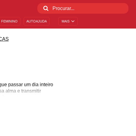
 FEMININO
AUTOAJUDA
MAIS
CAS
A
ue passar um dia inteiro
a alma e transmitir
mbém pode acalmar os
 da música e se permita
onfira estas mensagens
alma!