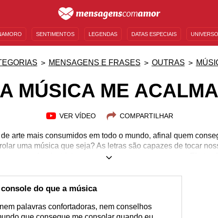
NAMORO
SENTIMENTOS
LEGENDAS
DATAS ESPECIAIS
UNIVERSO
MENSAGENS DE ANIVERSÁRIO
ENTRETENIMENTO
FAMOSOS
BÍBLIA
TEGORIAS
MENSAGENS E FRASES
OUTRAS
MÚSI
A MÚSICA ME ACALM
VER VÍDEO
COMPARTILHAR
 de arte mais consumidos em todo o mundo, afinal quem conseg
rolar uma música que seja? As letras são capazes de tocar noss
os, como alegria, tristeza, saudade, amor e esperança. Ela ta
 difíceis e nos deixar mais relaxados. Vibre na mesma sintonia
 de sentimentos que ela transmite sem perder a tranquilidade. C
rosas e entenda de uma vez por todas por que a música me ac
 console do que a música
 nem palavras confortadoras, nem conselhos
 mundo que consegue me consolar quando eu