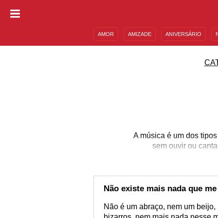
AMOR
AMIZADE
ANIVERSÁRIO
DESCULPAS
MENSAGENS E FRASES
CA
A música é um dos tipos
sem ouvir ou canta
sentimentos poderos
corações nos dias mais
sentir esse turbilhão
pode
Não existe mais nada que me
Não é um abraço, nem um beijo,
bizarros, nem mais nada nesse