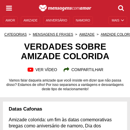
AMOR
AMIZADE
ANIVERSÁRIO
NAMORO
MAIS
SENTIMENTOS
LEGENDAS
DATAS ESPECIAIS
CATEGORIAS
MENSAGENS E FRASES
AMIZADE
AMIZADE COLOR
UNIVERSO FEMININO
AUTOAJUDA
DESCULPAS
VERDADES SOBRE
AMIZADE COLORIDA
MENSAGENS E FRASES
MENSAGENS DE ANIVERSÁRIO
ENTRETENIMENTO
FAMOSOS
BÍBLIA
VER VÍDEO
COMPARTILHAR
Vamos falar daquela amizade que você insiste em dizer que não passa
disso? Estamos de olho! Por isso separamos a vantagens e desvantagens
deste tipo de relacionamento!
Datas Cafonas
Amizade colorida: um fim às datas comemorativas
bregas como aniversário de namoro, Dia dos