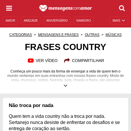
AMOR
AMIZADE
ANIVERSÁRIO
NAMORO
MAIS
SENTIMENTOS
LEGENDAS
DATAS ESPECIAIS
CATEGORIAS
MENSAGENS E FRASES
OUTRAS
MÚSICAS
UNIVERSO FEMININO
AUTOAJUDA
DESCULPAS
FRASES COUNTRY
MENSAGENS E FRASES
MENSAGENS DE ANIVERSÁRIO
VER VÍDEO
COMPARTILHAR
ENTRETENIMENTO
FAMOSOS
BÍBLIA
Conheça um pouco mais da forma de enxergar a vida de quem tem o
mundo sertanejo em suas entranhas com nossas frases country. Moda de
viola, churrasco, rodeio, fazenda, bota, chapéu e fivela, são algumas
características marcantes dos sertanejos, e em frases country você
encontra tudo isso. Em frases country você encontra referências antigas e
atuais, se emociona e se diverte. Pode escolher compartilhar para
expressar como você se identifica ou mandar algumas de nossas frases
country para seus amigos e familiares. A forma de viver a vida country não
Não troca por nada
é fácil, mas ensina muita coisa. Leia e confira!
Quem tem a vida country não a troca por nada.
Sertanejo nunca desiste de enfrentar os desafios e se
entrega de coração ao sertão.