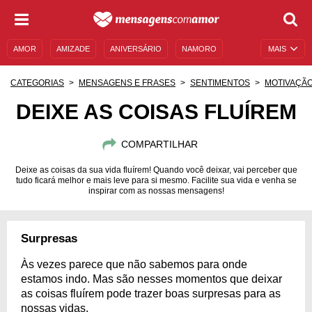
AMOR
AMIZADE
ANIVERSÁRIO
NAMORO
MAIS
SENTIMENTOS
LEGENDAS
DATAS ESPECIAIS
CATEGORIAS
MENSAGENS E FRASES
SENTIMENTOS
MOTIVAÇÃ
UNIVERSO FEMININO
AUTOAJUDA
DESCULPAS
DEIXE AS COISAS FLUÍREM
MENSAGENS E FRASES
MENSAGENS DE ANIVERSÁRIO
COMPARTILHAR
ENTRETENIMENTO
FAMOSOS
BÍBLIA
Deixe as coisas da sua vida fluírem! Quando você deixar, vai perceber que
tudo ficará melhor e mais leve para si mesmo. Facilite sua vida e venha se
inspirar com as nossas mensagens!
Surpresas
Às vezes parece que não sabemos para onde
estamos indo. Mas são nesses momentos que deixar
as coisas fluírem pode trazer boas surpresas para as
nossas vidas.