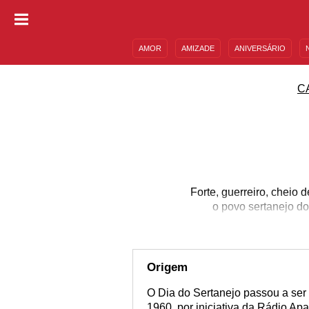
AMOR
AMIZADE
ANIVERSÁRIO
DESCULPAS
MENSAGENS E FRASES
C
Forte, guerreiro, cheio 
o povo sertanejo do
Origem
O Dia do Sertanejo passou a ser
1960, por iniciativa da Rádio Ap