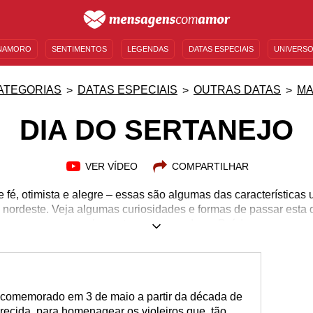
NAMORO
SENTIMENTOS
LEGENDAS
DATAS ESPECIAIS
UNIVERSO
MENSAGENS DE ANIVERSÁRIO
ENTRETENIMENTO
FAMOSOS
BÍBLIA
ATEGORIAS
DATAS ESPECIAIS
OUTRAS DATAS
MA
DIA DO SERTANEJO
VER VÍDEO
COMPARTILHAR
de fé, otimista e alegre – essas são algumas das características 
 nordeste. Veja algumas curiosidades e formas de passar esta
amplamente comemorada no País!
 comemorado em 3 de maio a partir da década de
arecida, para homenagear os violeiros que, tão