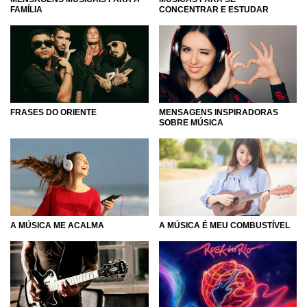
pessoa que seja especial para você e mereça ter uma bela
FAMÍLIA
CONCENTRAR E ESTUDAR
canção dedicada a ela. Apure os seus ouvidos, abra o seu
coração, aumente o volume e aprecie o melhor que a
música pode te oferecer.
FRASES DO ORIENTE
MENSAGENS INSPIRADORAS
SOBRE MÚSICA
A MÚSICA ME ACALMA
A MÚSICA É MEU COMBUSTÍVEL