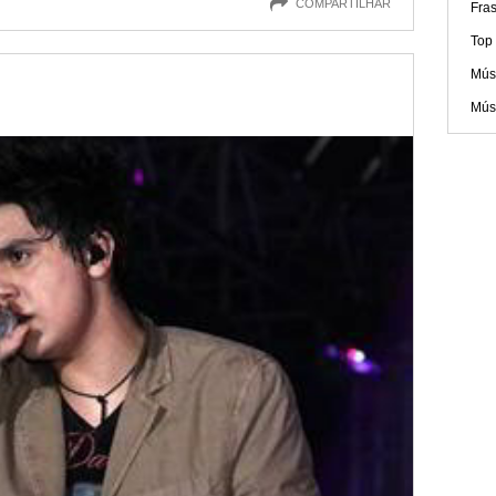
COMPARTILHAR
Fras
Top 
Mús
Músi