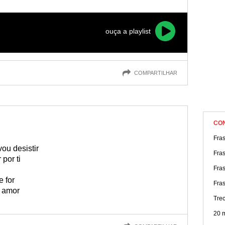
Continue lendo essa página e veja o que separamos para você
ouça a playlist
COMPARTILHAR
CO
Fras
ou desistir
Fra
 por ti
Fra
 for
Fra
 amor
Tre
20 