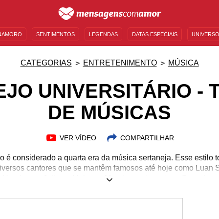
NAMORO
SENTIMENTOS
LEGENDAS
DATAS ESPECIAIS
UNIVERSO
MENSAGENS DE ANIVERSÁRIO
ENTRETENIMENTO
FAMOSOS
BÍBLIA
CATEGORIAS
ENTRETENIMENTO
MÚSICA
JO UNIVERSITÁRIO -
DE MÚSICAS
VER VÍDEO
COMPARTILHAR
o é considerado a quarta era da música sertaneja. Esse estilo t
iversos cantores que se mantêm famosos até hoje como Luan S
s Henrique e Juliano, Maiara e Maraisa, entre outros. O movime
 e ganha cada vez mais adeptos, o que fez com que seus cant
tanejos do estado de Goiás, agora têm cantores nascidos em out
Gosta desse estilo musical e quer se inspirar em trechos de Se