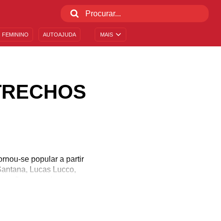
 FEMININO
AUTOAJUDA
MAIS
 TRECHOS
ornou-se popular a partir
antana, Lucas Lucco,
nto não parou de crescer
ores, que era focado em
ros Estados do Brasil,
rtanejo Universitário?