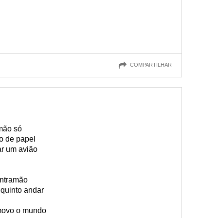
COMPARTILHAR
mão só
o de papel
ar um avião
ontramão
quinto andar
movo o mundo