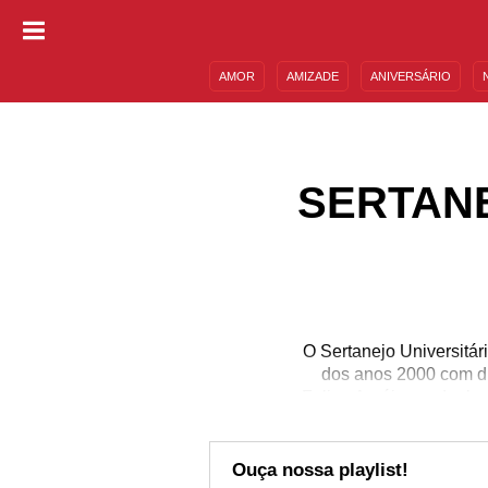
AMOR
AMIZADE
ANIVERSÁRIO
DESCULPAS
MENSAGENS E FRASES
SERTANE
O Sertanejo Universitári
dos anos 2000 com d
Felipe Araújo, as dupla
desde o seu nascimento
duplas e artistas ser
incluindo São Paulo. 
Ouça nossa playlist!