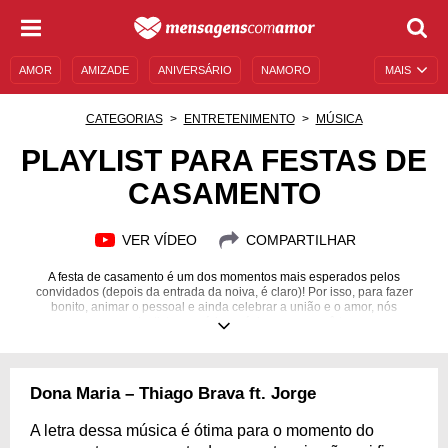
AMOR
AMIZADE
ANIVERSÁRIO
NAMORO
MAIS
SENTIMENTOS
LEGENDAS
DATAS ESPECIAIS
CATEGORIAS
ENTRETENIMENTO
MÚSICA
UNIVERSO FEMININO
AUTOAJUDA
DESCULPAS
PLAYLIST PARA FESTAS DE
CASAMENTO
MENSAGENS E FRASES
MENSAGENS DE ANIVERSÁRIO
ENTRETENIMENTO
FAMOSOS
BÍBLIA
VER VÍDEO
COMPARTILHAR
A festa de casamento é um dos momentos mais esperados pelos
convidados (depois da entrada da noiva, é claro)! Por isso, para fazer
bonito, animar o pessoal e ainda celebrar a união e o amor, nós
separamos uma playlist com várias músicas para você tocar em seu
casamento. Venha conferir!
Dona Maria – Thiago Brava ft. Jorge
A letra dessa música é ótima para o momento do