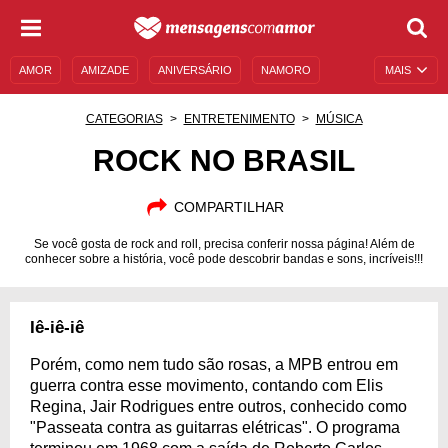
AMOR
AMIZADE
ANIVERSÁRIO
NAMORO
MAIS
SENTIMENTOS
LEGENDAS
DATAS ESPECIAIS
CATEGORIAS
ENTRETENIMENTO
MÚSICA
UNIVERSO FEMININO
AUTOAJUDA
DESCULPAS
ROCK NO BRASIL
MENSAGENS E FRASES
MENSAGENS DE ANIVERSÁRIO
COMPARTILHAR
ENTRETENIMENTO
FAMOSOS
BÍBLIA
Se você gosta de rock and roll, precisa conferir nossa página! Além de
conhecer sobre a história, você pode descobrir bandas e sons, incríveis!!!
Iê-iê-iê
Porém, como nem tudo são rosas, a MPB entrou em
guerra contra esse movimento, contando com Elis
Regina, Jair Rodrigues entre outros, conhecido como
"Passeata contra as guitarras elétricas". O programa