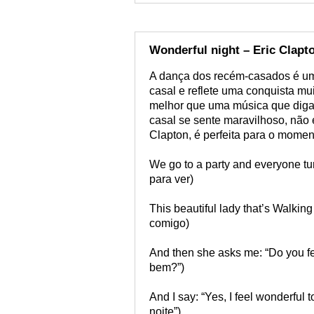
Wonderful night – Eric Clapt
A dança dos recém-casados é u
casal e reflete uma conquista mu
melhor que uma música que diga
casal se sente maravilhoso, não 
Clapton, é perfeita para o momen
We go to a party and everyone tu
para ver)
This beautiful lady that’s Walki
comigo)
And then she asks me: “Do you fee
bem?”)
And I say: “Yes, I feel wonderful 
noite”)