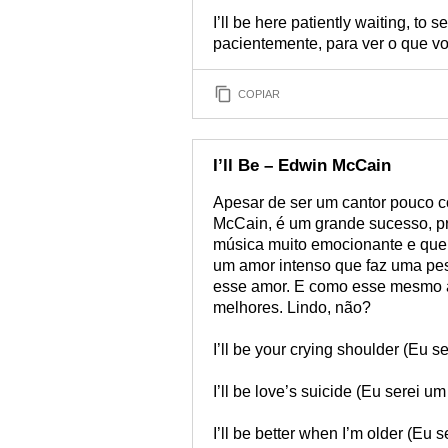
I’ll be here patiently waiting, to
pacientemente, para ver o que v
COPIAR
I’ll Be – Edwin McCain
Apesar de ser um cantor pouco co
McCain, é um grande sucesso, p
música muito emocionante e que, 
um amor intenso que faz uma pes
esse amor. E como esse mesmo a
melhores. Lindo, não?
I’ll be your crying shoulder (Eu 
I’ll be love’s suicide (Eu serei u
I’ll be better when I’m older (Eu