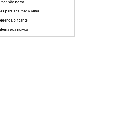
amor não basta
ses para acalmar a alma
reenda o ficante
abéns aos noivos