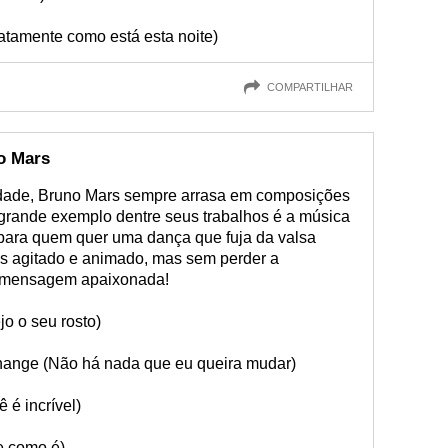
xatamente como está esta noite)
COMPARTILHAR
o Mars
idade, Bruno Mars sempre arrasa em composições
grande exemplo dentre seus trabalhos é a música
a para quem quer uma dança que fuja da valsa
is agitado e animado, mas sem perder a
a mensagem apaixonada!
o o seu rosto)
 change (Não há nada que eu queira mudar)
 é incrível)
e como é)