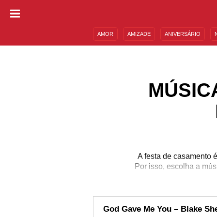
AMOR
AMIZADE
ANIVERSÁRIO
DESCULPAS
MENSAGENS E FRASES
MÚSIC
A festa de casamento é
Por isso, escolha a mús
God Gave Me You – Blake Sh