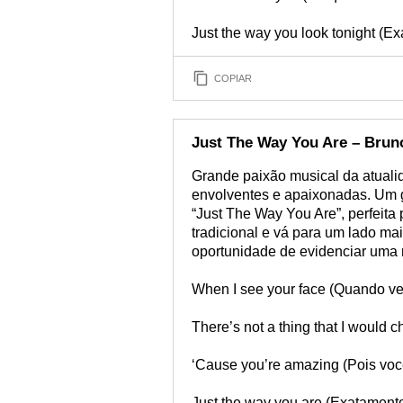
Just the way you look tonight (E
COPIAR
Just The Way You Are – Brun
Grande paixão musical da atual
envolventes e apaixonadas. Um 
“Just The Way You Are”, perfeit
tradicional e vá para um lado ma
oportunidade de evidenciar um
When I see your face (Quando vej
There’s not a thing that I would
‘Cause you’re amazing (Pois você
Just the way you are (Exatament