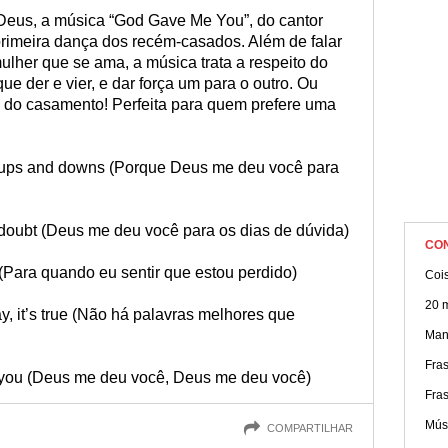
Deus, a música “God Gave Me You”, do cantor
 primeira dança dos recém-casados. Além de falar
lher que se ama, a música trata a respeito do
que der e vier, e dar força um para o outro. Ou
sa do casamento! Perfeita para quem prefere uma
 ups and downs (Porque Deus me deu você para
 doubt (Deus me deu você para os dias de dúvida)
CO
 (Para quando eu sentir que estou perdido)
Cois
20 
ay, it’s true (Não há palavras melhores que
Mane
Fras
you (Deus me deu você, Deus me deu você)
Fra
Mús
COMPARTILHAR