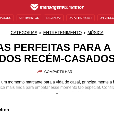
NAMORO
SENTIMENTOS
LEGENDAS
DATAS ESPECIAIS
UNIVERSO
MENSAGENS DE ANIVERSÁRIO
ENTRETENIMENTO
FAMOSOS
BÍBLIA
CATEGORIAS
ENTRETENIMENTO
MÚSICA
AS PERFEITAS PARA A
DOS RECÉM-CASADO
COMPARTILHAR
 um momento marcante para a vida do casal, principalmente a 
ica mais linda para embalar esse momento tão especial. Confira
qual foi a canção escolhida!
elton