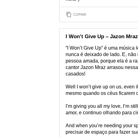
COPIAR
I Won’t Give Up – Jazon Mraz
“I Won’t Give Up” é uma música 
nunca é deixado de lado. E, não 
pessoa amada, porque ela é a raz
cantor Jazon Mraz arrasou nessa
casados!
Well I won’t give up on us, even 
mesmo quando os céus ficarem 
I’m giving you all my love, I’m st
amor, e continuo olhando para c
And when you’re needing your sp
precisar de espaço para fazer su