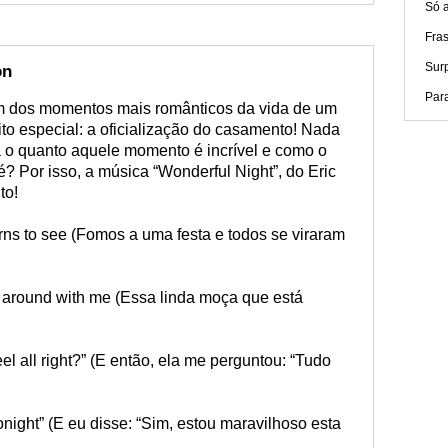
Só 
Fra
Surp
on
Par
m dos momentos mais românticos da vida de um
ito especial: a oficialização do casamento! Nada
 o quanto aquele momento é incrível e como o
é? Por isso, a música “Wonderful Night”, do Eric
to!
rns to see (Fomos a uma festa e todos se viraram
ng around with me (Essa linda moça que está
l all right?” (E então, ela me perguntou: “Tudo
tonight” (E eu disse: “Sim, estou maravilhoso esta