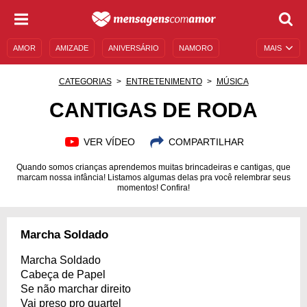
AMOR
AMIZADE
ANIVERSÁRIO
NAMORO
MAIS
SENTIMENTOS
LEGENDAS
DATAS ESPECIAIS
CATEGORIAS
ENTRETENIMENTO
MÚSICA
UNIVERSO FEMININO
AUTOAJUDA
DESCULPAS
CANTIGAS DE RODA
MENSAGENS E FRASES
MENSAGENS DE ANIVERSÁRIO
VER VÍDEO
COMPARTILHAR
ENTRETENIMENTO
FAMOSOS
BÍBLIA
Quando somos crianças aprendemos muitas brincadeiras e cantigas, que
marcam nossa infância! Listamos algumas delas pra você relembrar seus
momentos! Confira!
Marcha Soldado
Marcha Soldado
Cabeça de Papel
Se não marchar direito
Vai preso pro quartel