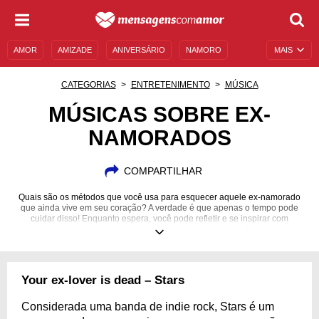
AMOR
AMIZADE
ANIVERSÁRIO
NAMORO
MAIS
SENTIMENTOS
LEGENDAS
DATAS ESPECIAIS
CATEGORIAS
ENTRETENIMENTO
MÚSICA
UNIVERSO FEMININO
AUTOAJUDA
DESCULPAS
MÚSICAS SOBRE EX-
NAMORADOS
MENSAGENS E FRASES
MENSAGENS DE ANIVERSÁRIO
ENTRETENIMENTO
FAMOSOS
BÍBLIA
COMPARTILHAR
Quais são os métodos que você usa para esquecer aquele ex-namorado
que ainda vive em seu coração? A verdade é que apenas o tempo pode
cuidar disso! Enquanto espera, você pode refletir e se inspirar com
algumas músicas que falam sobre essa fase de superação! Confira!
Your ex-lover is dead – Stars
Considerada uma banda de indie rock, Stars é um