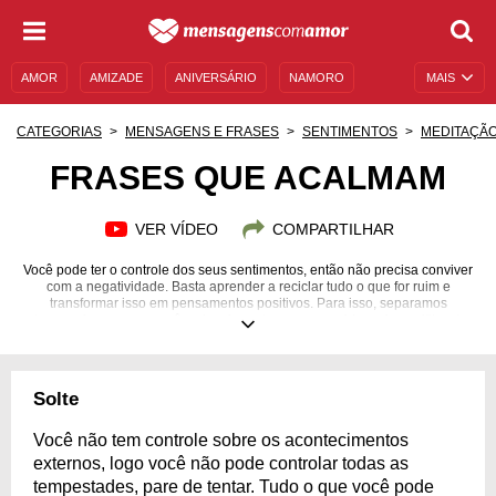
AMOR
AMIZADE
ANIVERSÁRIO
NAMORO
MAIS
SENTIMENTOS
LEGENDAS
DATAS ESPECIAIS
CATEGORIAS
MENSAGENS E FRASES
SENTIMENTOS
MEDITAÇÃ
UNIVERSO FEMININO
AUTOAJUDA
DESCULPAS
FRASES QUE ACALMAM
MENSAGENS E FRASES
MENSAGENS DE ANIVERSÁRIO
VER VÍDEO
COMPARTILHAR
ENTRETENIMENTO
FAMOSOS
BÍBLIA
Você pode ter o controle dos seus sentimentos, então não precisa conviver
com a negatividade. Basta aprender a reciclar tudo o que for ruim e
transformar isso em pensamentos positivos. Para isso, separamos
algumas frases para você se inspirar e tornar a sua vida mais equilibrada.
Solte
Você não tem controle sobre os acontecimentos
externos, logo você não pode controlar todas as
tempestades, pare de tentar. Tudo o que você pode