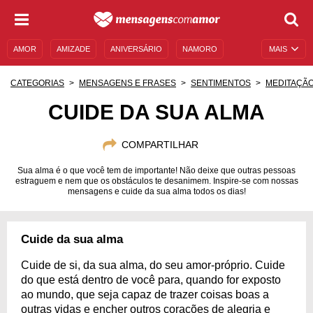
AMOR
AMIZADE
ANIVERSÁRIO
NAMORO
MAIS
SENTIMENTOS
LEGENDAS
DATAS ESPECIAIS
CATEGORIAS
MENSAGENS E FRASES
SENTIMENTOS
MEDITAÇÃ
UNIVERSO FEMININO
AUTOAJUDA
DESCULPAS
CUIDE DA SUA ALMA
MENSAGENS E FRASES
MENSAGENS DE ANIVERSÁRIO
COMPARTILHAR
ENTRETENIMENTO
FAMOSOS
BÍBLIA
Sua alma é o que você tem de importante! Não deixe que outras pessoas
estraguem e nem que os obstáculos te desanimem. Inspire-se com nossas
mensagens e cuide da sua alma todos os dias!
Cuide da sua alma
Cuide de si, da sua alma, do seu amor-próprio. Cuide
do que está dentro de você para, quando for exposto
ao mundo, que seja capaz de trazer coisas boas a
outras vidas e encher outros corações de alegria e