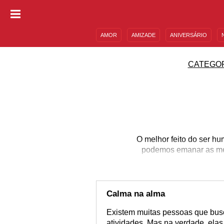
AMOR
AMIZADE
ANIVERSÁRIO
DESCULPAS
MENSAGENS E FRASES
CATEGO
O melhor feito do ser hu
podemos emanar as melh
Calma na alma
Existem muitas pessoas que busc
atividades. Mas na verdade, elas