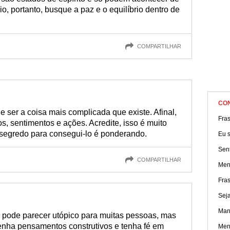
io, portanto, busque a paz e o equilíbrio dentro de
COMPARTILHAR
CO
de ser a coisa mais complicada que existe. Afinal,
Fra
s, sentimentos e ações. Acredite, isso é muito
 o segredo para consegui-lo é ponderando.
Eu s
Sen
COMPARTILHAR
Ment
Fras
Seja
Man
 pode parecer utópico para muitas pessoas, mas
enha pensamentos construtivos e tenha fé em
Men