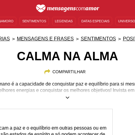
NAMORO
SENTIMENTOS
LEGENDAS
DATAS ESPECIAIS
UNIVERSO
MENSAGENS DE ANIVERSÁRIO
ENTRETENIMENTO
FAMOSOS
BÍBLIA
RIAS
MENSAGENS E FRASES
SENTIMENTOS
POSI
CALMA NA ALMA
COMPARTILHAR
mano é a capacidade de conquistar paz e equilíbrio para si mes
ores energias e conquistar os melhores objetivos! Invista em 
para cultivar a calma em sua vida.
am a paz e o equilíbrio em outras pessoas ou em
 são estados de espírito e só podem acontecer de