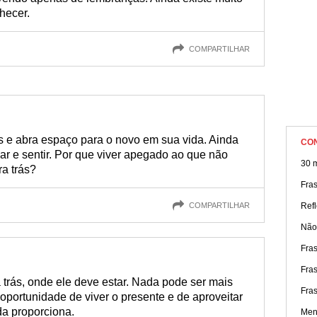
hecer.
COMPARTILHAR
s e abra espaço para o novo em sua vida. Ainda
CO
iar e sentir. Por que viver apegado ao que não
30 
ra trás?
Fra
COMPARTILHAR
Refl
Não
Fra
Fra
a trás, onde ele deve estar. Nada pode ser mais
Fras
oportunidade de viver o presente e de aproveitar
da proporciona.
Men