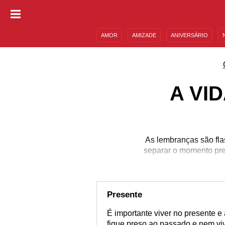
AMOR
AMIZADE
ANIVERSÁRIO
DESCULPAS
MENSAGENS E FRASES
A VI
As lembranças são flas
separar o momento pre
Presente
É importante viver no presente e 
fique preso ao passado e nem vi