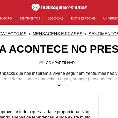
NAMORO
SENTIMENTOS
LEGENDAS
DATAS ESPECIAIS
UNIVERSO
MENSAGENS DE ANIVERSÁRIO
ENTRETENIMENTO
FAMOSOS
BÍBLIA
CATEGORIAS
MENSAGENS E FRASES
SENTIMENTO
DA ACONTECE NO PRE
COMPARTILHAR
hbacks que nos inspiram a viver e seguir em frente, mas não v
sente do passado e aproveite o agora, sempre pensando em vi
Venha se inspirar com nossas mensagens e reflexões!
aproveitar tudo o que a vida te proporciona. Não
vendo apenas de lembranças. Ainda existe muito