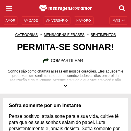
AMOR
AMIZADE
ANIVERSÁRIO
NAMORO
MAIS
SENTIMENTOS
LEGENDAS
DATAS ESPECIAIS
CATEGORIAS
MENSAGENS E FRASES
SENTIMENTOS
UNIVERSO FEMININO
AUTOAJUDA
DESCULPAS
PERMITA-SE SONHAR!
MENSAGENS E FRASES
MENSAGENS DE ANIVERSÁRIO
COMPARTILHAR
ENTRETENIMENTO
FAMOSOS
BÍBLIA
Sonhos são como chamas acesas em nossos corações. Eles aquecem e
produzem um sentimento que nos conduz todos os dias em prol da
realização e da felicidade. Acredite em tudo o que vive em você e não
deixe que te digam que é impossível.
Sofra somente por um instante
Pense positivo, atraia sorte para a sua vida, cultive fé
para que os seus sonhos saiam do papel. Lute
persistentemente e jamais desista. Sofra somente por