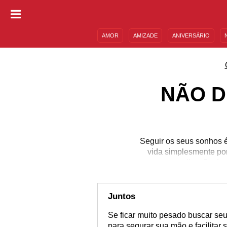
AMOR
AMIZADE
ANIVERSÁRIO
DESCULPAS
MENSAGENS E FRASES
NÃO D
Seguir os seus sonhos é
vida simplesmente po
realização dos
Juntos
Se ficar muito pesado buscar seus
para segurar sua mão e facilitar