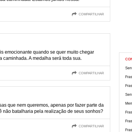
COMPARTILHAR
ais emocionante quando se quer muito chegar
a caminhada. A medalha será toda sua.
CO
Sen
COMPARTILHAR
Fras
Fras
Sen
Ment
sas que nem queremos, apenas por fazer parte da
ê não batalharia pela realização de seus sonhos?
Fra
Fra
COMPARTILHAR
Fra