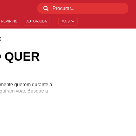
 FEMININO
AUTOAJUDA
MAIS
S
O QUER
almente querem durante a
guiram voar. Busque a
gria no futuro!