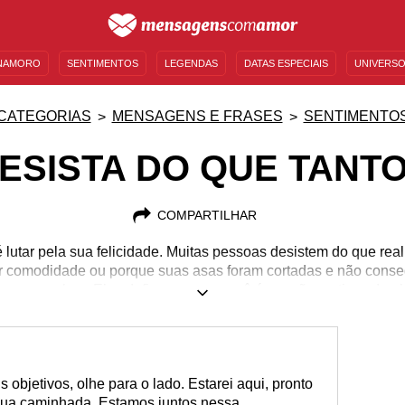
NAMORO
SENTIMENTOS
LEGENDAS
DATAS ESPECIAIS
UNIVERSO
MENSAGENS DE ANIVERSÁRIO
ENTRETENIMENTO
FAMOSOS
BÍBLIA
CATEGORIAS
MENSAGENS E FRASES
SENTIMENTO
ESISTA DO QUE TANT
COMPARTILHAR
 lutar pela sua felicidade. Muitas pessoas desistem do que re
r comodidade ou porque suas asas foram cortadas e não conse
 seus sonhos. Eles definem quem você é e serão motivos de ale
 objetivos, olhe para o lado. Estarei aqui, pronto
 sua caminhada. Estamos juntos nessa.