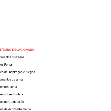
NTEÚDO RELACIONADO
timentos cruzados
es Fortes
es de Inspiração e Alegria
timentos da alma
e turbulenta
ses sobre Sonhos
ses de Compaixão
ses de Aconselhamento