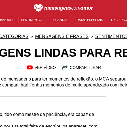
NAMORO
SENTIMENTOS
LEGENDAS
DATAS ESPECIAIS
UNIVERSO
MENSAGENS DE ANIVERSÁRIO
ENTRETENIMENTO
FAMOSOS
BÍBLIA
CATEGORIAS
MENSAGENS E FRASES
SENTIMENTO
GENS LINDAS PARA RE
VER VÍDEO
COMPARTILHAR
de mensagens para ter momentos de reflexão, o MCA separou a
e compartilhar! Tenha momentos de muito aprendizado com belo
o, tido como mestre da paciência, era capaz de
 por sua total falta de escrúpulos apareceu com