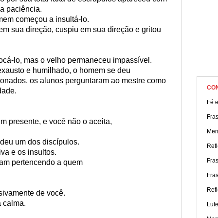
da paciência.
mem começou a insultá-lo.
m sua direção, cuspiu em sua direção e gritou
vocá-lo, mas o velho permaneceu impassível.
á exausto e humilhado, o homem se deu
ssionados, os alunos perguntaram ao mestre como
CO
dade.
Fé e
Fra
 presente, e você não o aceita,
Men
ndeu um dos discípulos.
Ref
va e os insultos.
Fra
uam pertencendo a quem
Fra
Refl
usivamente de você.
a calma.
Lute