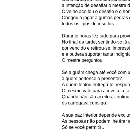
a intenção de desafiar o mestre 
O velho aceitou o desafio e o ho
Chegou a jogar algumas pedras e
todos os tipos de insultos.
Durante horas fez tudo para pro
No final da tarde, sentindo-se j
por vencido e retirou-se. Impre
ele pudera suportar tanta indigni
O mestre perguntou:
Se alguém chega até você com um
a quem pertence o presente?
A quem tentou entregá-lo, respo
O mesmo vale para a inveja, a rai
Quando não são aceitos, contin
os carregava consigo.
A sua paz interior depende excl
As pessoas não podem lhe tirar 
Só se você permitir…