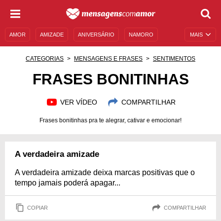
AMOR
AMIZADE
ANIVERSÁRIO
NAMORO
MAIS
SENTIMENTOS
LEGENDAS
DATAS ESPECIAIS
CATEGORIAS
MENSAGENS E FRASES
SENTIMENTOS
UNIVERSO FEMININO
AUTOAJUDA
DESCULPAS
FRASES BONITINHAS
MENSAGENS E FRASES
MENSAGENS DE ANIVERSÁRIO
VER VÍDEO
COMPARTILHAR
ENTRETENIMENTO
FAMOSOS
BÍBLIA
Frases bonitinhas pra te alegrar, cativar e emocionar!
A verdadeira amizade
A verdadeira amizade deixa marcas positivas que o
tempo jamais poderá apagar...
COPIAR
COMPARTILHAR