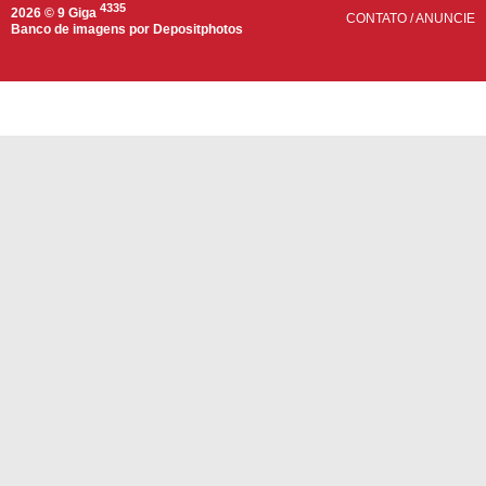
4335
2026 © 9 Giga
CONTATO
/
ANUNCIE
Banco de imagens por
Depositphotos
Compartilhar
WhatsApp
Facebook
Twitter
Telegram
Copiar link da mensagem