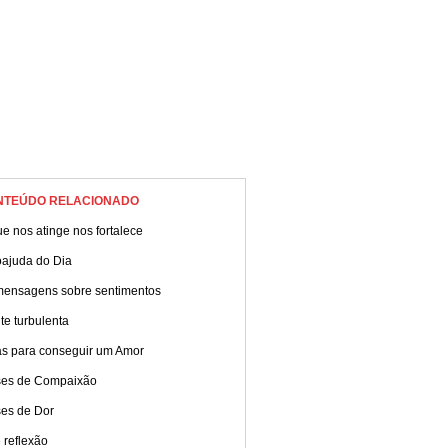
NTEÚDO RELACIONADO
e nos atinge nos fortalece
oajuda do Dia
mensagens sobre sentimentos
e turbulenta
as para conseguir um Amor
ses de Compaixão
ses de Dor
 reflexão