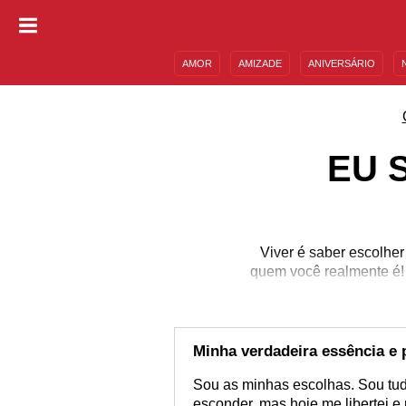
AMOR
AMIZADE
ANIVERSÁRIO
DESCULPAS
MENSAGENS E FRASES
EU 
Viver é saber escolher
quem você realmente é! 
Minha verdadeira essência e 
Sou as minhas escolhas. Sou tudo
esconder, mas hoje me libertei e