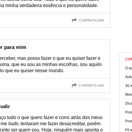
e na minha verdadeira essência e personalidade.
COMPARTILHAR
or para mim
ceber, mas posso fazer o que eu quiser fazer e
CO
lguma, que eu sou as minhas escolhas, sou aquilo
O qu
ilo que eu quiser nesse mundo.
Aut
COMPARTILHAR
30 
Ment
Dic
ludir
Fra
aço tudo o que quero fazer e corro atrás dos meus
Fra
me iludir, tentaram me fazer desacreditar, porém
aceito ser quem sou. Hoje, ninguém mais aponta o
Fé e