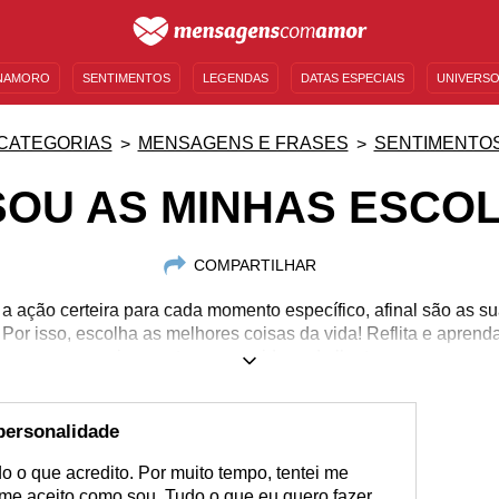
NAMORO
SENTIMENTOS
LEGENDAS
DATAS ESPECIAIS
UNIVERSO
MENSAGENS DE ANIVERSÁRIO
ENTRETENIMENTO
FAMOSOS
BÍBLIA
CATEGORIAS
MENSAGENS E FRASES
SENTIMENTO
SOU AS MINHAS ESCO
COMPARTILHAR
 a ação certeira para cada momento específico, afinal são as 
Por isso, escolha as melhores coisas da vida! Reflita e aprend
ensinamentos que a vida pode lhe trazer.
personalidade
 o que acredito. Por muito tempo, tentei me
 me aceito como sou. Tudo o que eu quero fazer,