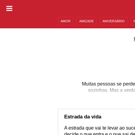
AMOR
AMIZADE
ANIVERSÁRIO
DESCULPAS
MENSAGENS E FRASES
Muitas pessoas se perd
sozinhas. Mas a verd
Estrada da vida
A estrada que vai te levar ao su
decide o que entra e o que sai d