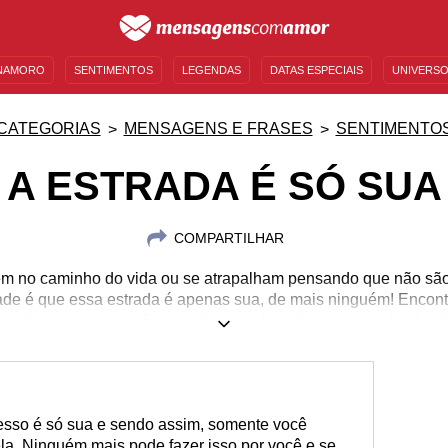
NAMORO
SENTIMENTOS
LEGENDAS
DATAS ESPECIAIS
UNIVERSO
MENSAGENS DE ANIVERSÁRIO
ENTRETENIMENTO
FAMOSOS
BÍBLIA
CATEGORIAS
MENSAGENS E FRASES
SENTIMENTO
A ESTRADA É SÓ SUA
COMPARTILHAR
em no caminho do vida ou se atrapalham pensando que não são
ade é que essa estrada é apenas sua, de mais ninguém! Encontr
motivar a seguir em frente, alcançando todos os seus objetivos!
cesso é só sua e sendo assim, somente você
ela. Ninguém mais pode fazer isso por você e se