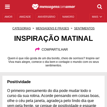
AMOR
AMIZADE
ANIVERSÁRIO
NAMORO
MAIS
SENTIMENTOS
LEGENDAS
DATAS ESPECIAIS
CATEGORIAS
MENSAGENS E FRASES
SENTIMENTOS
UNIVERSO FEMININO
AUTOAJUDA
DESCULPAS
INSPIRAÇÃO MATINAL
MENSAGENS E FRASES
MENSAGENS DE ANIVERSÁRIO
COMPARTILHAR
ENTRETENIMENTO
FAMOSOS
BÍBLIA
Quem é que não gosta de um dia bonito, cheio de sorrisos? Inspire-se!
Viva mais alegre, comece o dia bem e contagie o mundo com os seus
sentimentos.
Positividade
O primeiro pensamento do dia pode mudar todo o
curso da sua rotina. Acorde pensando em coisas boas,
olhe o céu pela janela, agradeça pelo lindo dia que
vem pela frente, se cerque de positividade e espante