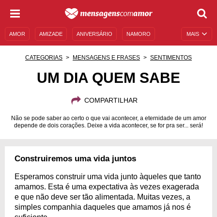
AMOR
AMIZADE
ANIVERSÁRIO
NAMORO
MAIS
SENTIMENTOS
LEGENDAS
DATAS ESPECIAIS
CATEGORIAS
MENSAGENS E FRASES
SENTIMENTOS
UNIVERSO FEMININO
AUTOAJUDA
DESCULPAS
UM DIA QUEM SABE
MENSAGENS E FRASES
MENSAGENS DE ANIVERSÁRIO
COMPARTILHAR
ENTRETENIMENTO
FAMOSOS
BÍBLIA
Não se pode saber ao certo o que vai acontecer, a eternidade de um amor
depende de dois corações. Deixe a vida acontecer, se for pra ser... será!
Construiremos uma vida juntos
Esperamos construir uma vida junto àqueles que tanto
amamos. Esta é uma expectativa às vezes exagerada
e que não deve ser tão alimentada. Muitas vezes, a
simples companhia daqueles que amamos já nos é