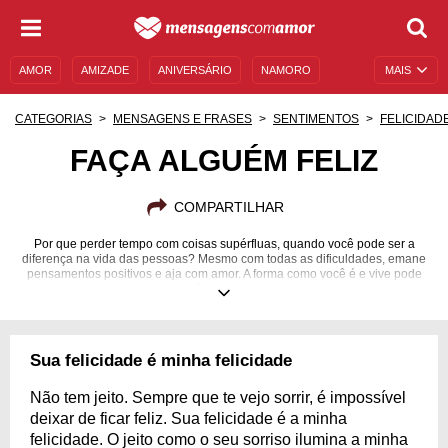
AMOR
AMIZADE
ANIVERSÁRIO
NAMORO
MAIS
SENTIMENTOS
LEGENDAS
DATAS ESPECIAIS
CATEGORIAS
MENSAGENS E FRASES
SENTIMENTOS
FELICIDAD
UNIVERSO FEMININO
AUTOAJUDA
DESCULPAS
FAÇA ALGUÉM FELIZ
MENSAGENS E FRASES
MENSAGENS DE ANIVERSÁRIO
COMPARTILHAR
ENTRETENIMENTO
FAMOSOS
BÍBLIA
Por que perder tempo com coisas supérfluas, quando você pode ser a
diferença na vida das pessoas? Mesmo com todas as dificuldades, emane
pensamentos positivos e aja com amor. A forma como você é e vive pode
fazer alguém do seu lado feliz.
Sua felicidade é minha felicidade
Não tem jeito. Sempre que te vejo sorrir, é impossível
deixar de ficar feliz. Sua felicidade é a minha
felicidade. O jeito como o seu sorriso ilumina a minha