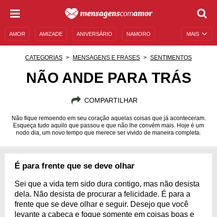
AMOR
AMIZADE
ANIVERSÁRIO
NAMORO
MAIS
SENTIMENTOS
LEGENDAS
DATAS ESPECIAIS
CATEGORIAS
MENSAGENS E FRASES
SENTIMENTOS
UNIVERSO FEMININO
AUTOAJUDA
DESCULPAS
NÃO ANDE PARA TRÁS
MENSAGENS E FRASES
MENSAGENS DE ANIVERSÁRIO
COMPARTILHAR
ENTRETENIMENTO
FAMOSOS
BÍBLIA
Não fique remoendo em seu coração aquelas coisas que já aconteceram.
Esqueça tudo aquilo que passou e que não lhe convém mais. Hoje é um
nodo dia, um novo tempo que merece ser vivido de maneira completa.
É para frente que se deve olhar
Sei que a vida tem sido dura contigo, mas não desista
dela. Não desista de procurar a felicidade. É para a
frente que se deve olhar e seguir. Desejo que você
levante a cabeça e foque somente em coisas boas e