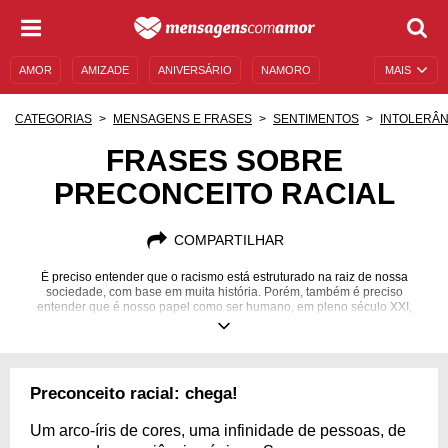
AMOR
AMIZADE
ANIVERSÁRIO
NAMORO
MAIS
SENTIMENTOS
LEGENDAS
DATAS ESPECIAIS
CATEGORIAS
MENSAGENS E FRASES
SENTIMENTOS
INTOLERÂN
UNIVERSO FEMININO
AUTOAJUDA
DESCULPAS
FRASES SOBRE
PRECONCEITO RACIAL
MENSAGENS E FRASES
MENSAGENS DE ANIVERSÁRIO
ENTRETENIMENTO
FAMOSOS
BÍBLIA
COMPARTILHAR
É preciso entender que o racismo está estruturado na raiz de nossa
sociedade, com base em muita história. Porém, também é preciso
entender que é nosso papel como ser humano, em pleno século XXI,
descontrair o tamanho preconceito que foi criado a tantos anos. Veja aqui
frases e conscientize-se!
Preconceito racial: chega!
Um arco-íris de cores, uma infinidade de pessoas, de