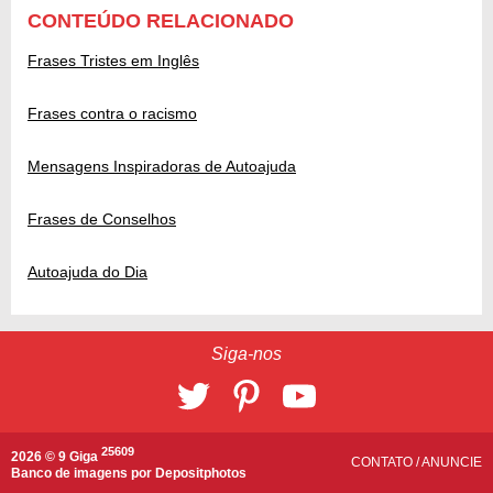
CONTEÚDO RELACIONADO
Frases Tristes em Inglês
Frases contra o racismo
Mensagens Inspiradoras de Autoajuda
Frases de Conselhos
Autoajuda do Dia
Siga-nos
25609
2026 © 9 Giga
CONTATO
/
ANUNCIE
Banco de imagens por
Depositphotos