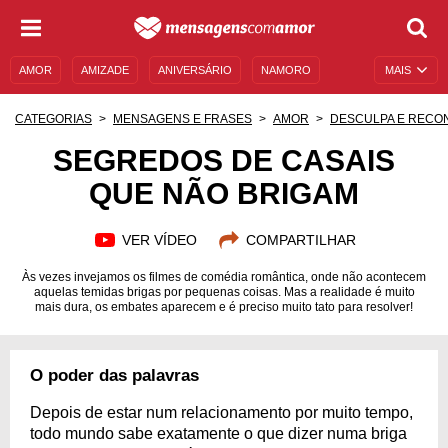
AMOR
AMIZADE
ANIVERSÁRIO
NAMORO
MAIS
SENTIMENTOS
LEGENDAS
DATAS ESPECIAIS
CATEGORIAS
MENSAGENS E FRASES
AMOR
DESCULPA E RECO
UNIVERSO FEMININO
AUTOAJUDA
DESCULPAS
SEGREDOS DE CASAIS
QUE NÃO BRIGAM
MENSAGENS E FRASES
MENSAGENS DE ANIVERSÁRIO
ENTRETENIMENTO
FAMOSOS
BÍBLIA
VER VÍDEO
COMPARTILHAR
Às vezes invejamos os filmes de comédia romântica, onde não acontecem
aquelas temidas brigas por pequenas coisas. Mas a realidade é muito
mais dura, os embates aparecem e é preciso muito tato para resolver!
O poder das palavras
Depois de estar num relacionamento por muito tempo,
todo mundo sabe exatamente o que dizer numa briga