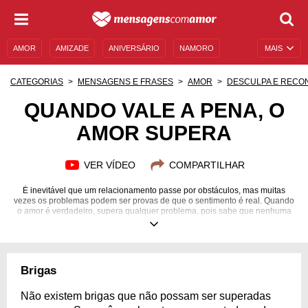
AMOR
AMIZADE
ANIVERSÁRIO
NAMORO
MAIS
SENTIMENTOS
LEGENDAS
DATAS ESPECIAIS
CATEGORIAS
MENSAGENS E FRASES
AMOR
DESCULPA E RECO
UNIVERSO FEMININO
AUTOAJUDA
DESCULPAS
QUANDO VALE A PENA, O
AMOR SUPERA
MENSAGENS E FRASES
MENSAGENS DE ANIVERSÁRIO
ENTRETENIMENTO
FAMOSOS
BÍBLIA
VER VÍDEO
COMPARTILHAR
É inevitável que um relacionamento passe por obstáculos, mas muitas
vezes os problemas podem ser provas de que o sentimento é real. Quando
o amor é verdadeiro, supera qualquer problema, pois sabe que nenhuma
adversidade é grande o suficiente para atrapalhar um sentimento tão
bonito.
Brigas
Não existem brigas que não possam ser superadas