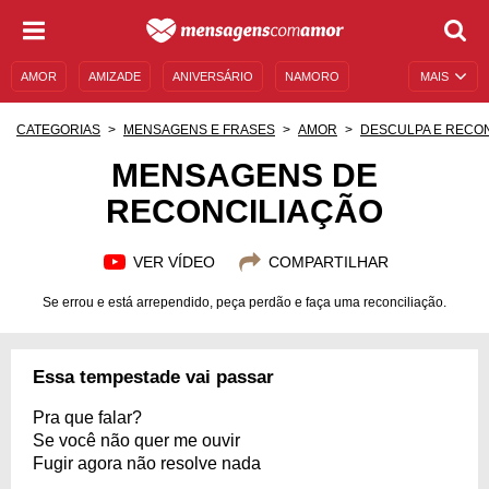
AMOR
AMIZADE
ANIVERSÁRIO
NAMORO
MAIS
SENTIMENTOS
LEGENDAS
DATAS ESPECIAIS
CATEGORIAS
MENSAGENS E FRASES
AMOR
DESCULPA E RECO
UNIVERSO FEMININO
AUTOAJUDA
DESCULPAS
MENSAGENS DE
RECONCILIAÇÃO
MENSAGENS E FRASES
MENSAGENS DE ANIVERSÁRIO
ENTRETENIMENTO
FAMOSOS
BÍBLIA
VER VÍDEO
COMPARTILHAR
Se errou e está arrependido, peça perdão e faça uma reconciliação.
Essa tempestade vai passar
Pra que falar?
Se você não quer me ouvir
Fugir agora não resolve nada