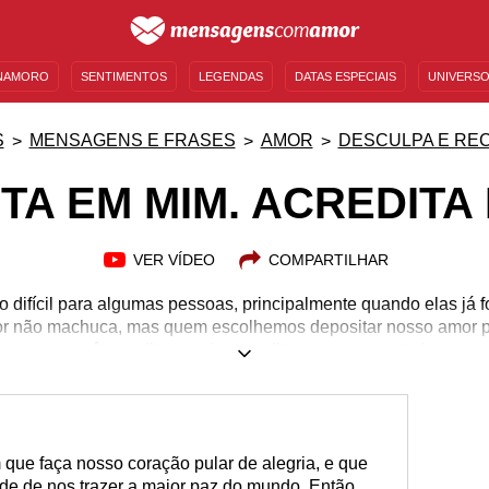
NAMORO
SENTIMENTOS
LEGENDAS
DATAS ESPECIAIS
UNIVERSO
MENSAGENS DE ANIVERSÁRIO
ENTRETENIMENTO
FAMOSOS
BÍBLIA
S
MENSAGENS E FRASES
AMOR
DESCULPA E RE
TA EM MIM. ACREDITA
VER VÍDEO
COMPARTILHAR
to difícil para algumas pessoas, principalmente quando elas já
or não machuca, mas quem escolhemos depositar nosso amor 
uero que você acredite em si e acredite no amor que todos os 
e existe dentro de cada um. Desbloqueie seu coração e se não 
contas, antes de receber amor, devemos acreditar e sentir qu
 pessoal e no amor que bate à sua porta, não importando se é 
busque permitir que o amor chegue.
m que faça nosso coração pular de alegria, e que
e de nos trazer a maior paz do mundo. Então