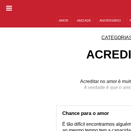
AMOR
AMIZADE
ANIVERSÁRIO
DESCULPAS
MENSAGENS E FRASES
CATEGORIA
ACREDI
Acreditar no amor é mui
A verdade é que o am
qualquer forma, hoje q
pois de alguma forma el
si mesmo. Afinal de 
acreditar no seu amor
Chance para o amor
É tão difícil encontrarmos algué
ao mesmo tempo tem a capacidad