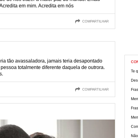
Acredita em mim. Acredita em nós
COMPARTILHAR
ria tão avassaladora, jamais teria desapontado
CO
pessoa totalmente diferente daquela de outrora.
Te q
s.
Des
COMPARTILHAR
Fra
Men
Fra
Men
Com
Não 