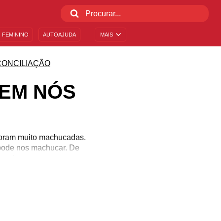
 FEMININO
AUTOAJUDA
MAIS
CONCILIAÇÃO
 EM NÓS
 foram muito machucadas.
pode nos machucar. De
seres humanos carregam,
tiver a quem amar, ame a
e o merecemos. Busque
muito ou pouco. Apenas