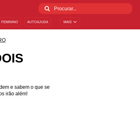
 FEMININO
AUTOAJUDA
MAIS
RO
DOIS
ndem e sabem o que se
os irão além!