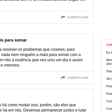
COMPARTILHAR
s para somar
CO
a resolver os problemas que criamos, para
Eu s
em nada nem ninguém a mais para somar com a
em nós a essência que nos uniu um dia e assim
Men
abu
sco mesmos.
Sua
COMPARTILHAR
Vai 
Fra
Fra
Cois
o há como mudar isso, porém, são eles que
Coi
ue há em nós. Devemos permanecer juntos e lutar