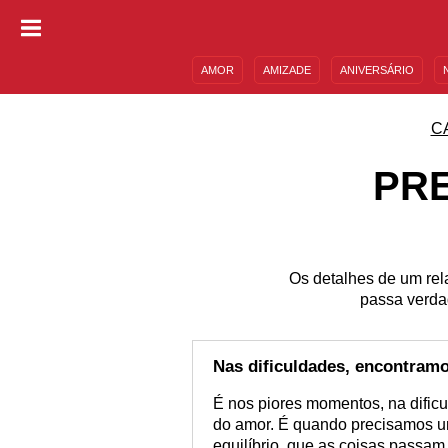
AMOR
AMIZADE
ANIVERSÁRIO
DESCULPAS
MENSAGENS E FRASES
C
PRE
Os detalhes de um re
passa verdad
Nas dificuldades, encontramo
É nos piores momentos, na dificu
do amor. É quando precisamos um
equilíbrio, que as coisas passa