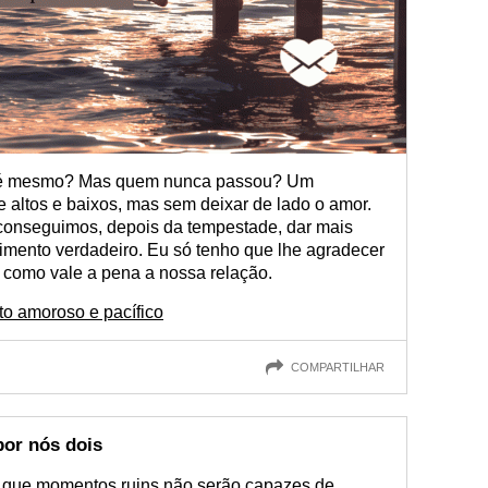
ão é mesmo? Mas quem nunca passou? Um
e altos e baixos, mas sem deixar de lado o amor.
conseguimos, depois da tempestade, dar mais
ntimento verdadeiro. Eu só tenho que lhe agradecer
 como vale a pena a nossa relação.
o amoroso e pacífico
COMPARTILHAR
por nós dois
i que momentos ruins não serão capazes de