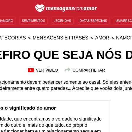
NAMORO
SENTIMENTOS
LEGENDAS
DATAS ESPECIAIS
UNIVERSO
MENSAGENS DE ANIVERSÁRIO
ENTRETENIMENTO
FAMOSOS
BÍBLIA
ATEGORIAS
MENSAGENS E FRASES
AMOR
NAMO
FIRO QUE SEJA NÓS 
VER VÍDEO
COMPARTILHAR
lacionamento devem pertencer somente ao casal. Só eles ente
eiramente entre quatro paredes... Acredite que vocês dois junt
s o significado do amor
ldade, que encontramos o verdadeiro significado
 do outro e, mais do que tudo, do próprio
m a funcionar bem e um relacionamento segue em