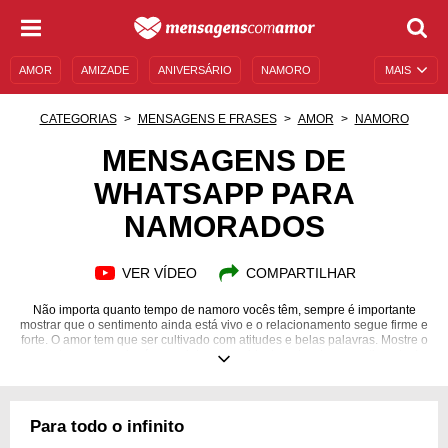
AMOR
AMIZADE
ANIVERSÁRIO
NAMORO
MAIS
SENTIMENTOS
LEGENDAS
DATAS ESPECIAIS
CATEGORIAS
MENSAGENS E FRASES
AMOR
NAMORO
UNIVERSO FEMININO
AUTOAJUDA
DESCULPAS
MENSAGENS DE
WHATSAPP PARA
MENSAGENS E FRASES
MENSAGENS DE ANIVERSÁRIO
NAMORADOS
ENTRETENIMENTO
FAMOSOS
BÍBLIA
VER VÍDEO
COMPARTILHAR
Não importa quanto tempo de namoro vocês têm, sempre é importante
mostrar que o sentimento ainda está vivo e o relacionamento segue firme e
forte. O amor tem que ser cultivado com atitudes e belas palavras. Mostre o
quanto seu parceiro é especial na sua vida, transborde os sentimentos!
Para todo o infinito