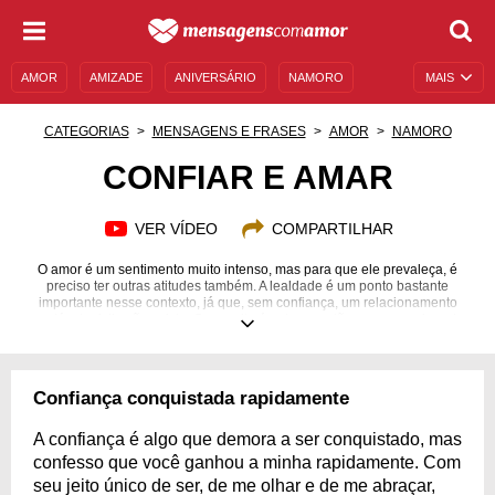
AMOR
AMIZADE
ANIVERSÁRIO
NAMORO
MAIS
SENTIMENTOS
LEGENDAS
DATAS ESPECIAIS
CATEGORIAS
MENSAGENS E FRASES
AMOR
NAMORO
UNIVERSO FEMININO
AUTOAJUDA
DESCULPAS
CONFIAR E AMAR
MENSAGENS E FRASES
MENSAGENS DE ANIVERSÁRIO
VER VÍDEO
COMPARTILHAR
ENTRETENIMENTO
FAMOSOS
BÍBLIA
O amor é um sentimento muito intenso, mas para que ele prevaleça, é
preciso ter outras atitudes também. A lealdade é um ponto bastante
importante nesse contexto, já que, sem confiança, um relacionamento
saudável e feliz não existe. O respeito é outra questão a ser mencionada,
pois é o ponto de partida para que tudo fique em harmonia. Além disso,
laços verdadeiros só são possíveis se buscarmos ser o melhor que
pudermos, evoluindo a cada dia e cuidando da pessoa amada com todo o
carinho e afeto. Quer saber mais sobre o tema? Então confira a relação
Confiança conquistada rapidamente
entre confiança e amor para um relacionamento dar certo!
A confiança é algo que demora a ser conquistado, mas
confesso que você ganhou a minha rapidamente. Com
seu jeito único de ser, de me olhar e de me abraçar,