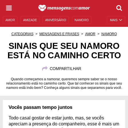
AMOR
AMIZADE
ANIVERSÁRIO
NAMORO
MAIS
SENTIMENTOS
LEGENDAS
DATAS ESPECIAIS
CATEGORIAS
MENSAGENS E FRASES
AMOR
NAMORO
UNIVERSO FEMININO
AUTOAJUDA
DESCULPAS
SINAIS QUE SEU NAMORO
ESTÁ NO CAMINHO CERTO
MENSAGENS E FRASES
MENSAGENS DE ANIVERSÁRIO
ENTRETENIMENTO
FAMOSOS
BÍBLIA
COMPARTILHAR
Quando começamos a namorar, queremos sempre saber se o nosso
relacionamento está no caminho certo. Que tal conhecer os sinais que seu
namoro está indo bem? Conheça alguns sinais que separamos para você.
Vocês passam tempo juntos
Todo casal gostar de estar junto, mas, se vocês
apreciam a presença do companheiro, esse é mais um