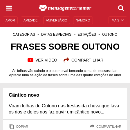
AMOR
AMIZADE
ANIVERSÁRIO
NAMORO
MAIS
SENTIMENTOS
LEGENDAS
DATAS ESPECIAIS
CATEGORIAS
DATAS ESPECIAIS
ESTAÇÕES
OUTONO
UNIVERSO FEMININO
AUTOAJUDA
DESCULPAS
FRASES SOBRE OUTONO
MENSAGENS E FRASES
MENSAGENS DE ANIVERSÁRIO
VER VÍDEO
COMPARTILHAR
ENTRETENIMENTO
FAMOSOS
BÍBLIA
As folhas vão caindo e o outono vai tomando conta de nossos dias.
Aprecie uma seleção de frases sobre uma das quatro estações do ano!
Cântico novo
Voam folhas de Outono nas frestas da chuva que lava
os rios e deles nos faz ouvir um cântico novo...
COPIAR
COMPARTILHAR