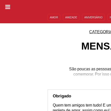
AMOR
AMIZADE
ANIVERSÁRIO
DESCULPAS
MENSAGENS E FRASES
CATEGORI
MENS
São poucas as pessoas 
comemorar. Por isso 
Obrigado
Quem tem amigos tem tudo! E um
repleta de amor, assim como eu!