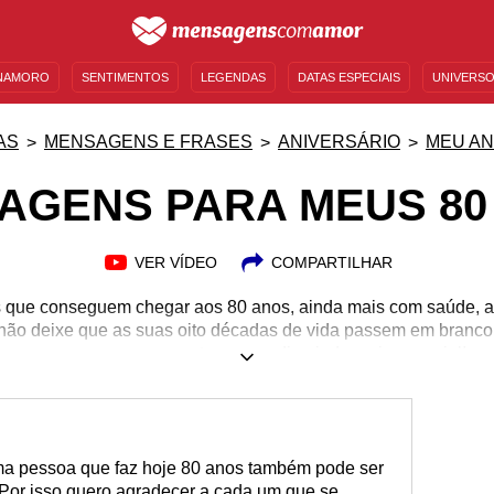
NAMORO
SENTIMENTOS
LEGENDAS
DATAS ESPECIAIS
UNIVERSO
MENSAGENS DE ANIVERSÁRIO
ENTRETENIMENTO
FAMOSOS
BÍBLIA
AS
MENSAGENS E FRASES
ANIVERSÁRIO
MEU AN
AGENS PARA MEUS 80
VER VÍDEO
COMPARTILHAR
que conseguem chegar aos 80 anos, ainda mais com saúde, al
não deixe que as suas oito décadas de vida passem em branco
nossas mensagens e torne seu dia ainda mais especial!
a pessoa que faz hoje 80 anos também pode ser
 Por isso quero agradecer a cada um que se