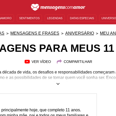
NAMORO
SENTIMENTOS
LEGENDAS
DATAS ESPECIAIS
UNIVERSO
MENSAGENS DE ANIVERSÁRIO
ENTRETENIMENTO
FAMOSOS
BÍBLIA
AS
MENSAGENS E FRASES
ANIVERSÁRIO
MEU AN
AGENS PARA MEUS 11
VER VÍDEO
COMPARTILHAR
a década de vida, os desafios e responsabilidades começaram
mo e as possibilidades de se tornar quem você sonha ser. Enc
para comemorar esta época de tantas mudanças.
 principalmente hoje, que completo 11 anos.
 com minha mãe, pai e todos os meus familiares e