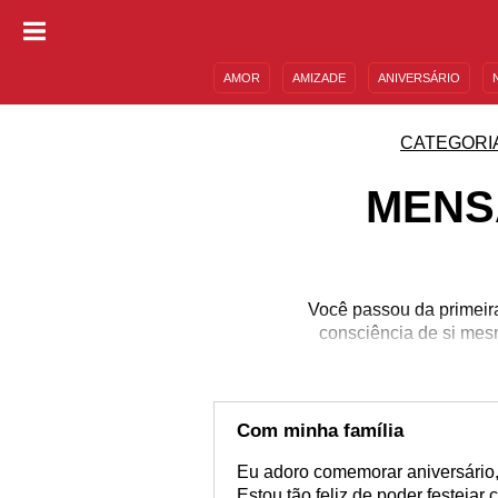
AMOR
AMIZADE
ANIVERSÁRIO
DESCULPAS
MENSAGENS E FRASES
CATEGORI
MENS
Você passou da primeir
consciência de si mes
Com minha família
Eu adoro comemorar aniversário,
Estou tão feliz de poder festejar