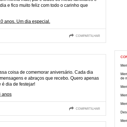
ia e fico muito feliz com todo o carinho que
0 anos. Um dia especial.
COMPARTILHAR
CO
Men
essa coisa de comemorar aniversário. Cada dia
Men
as mensagens e abraços que recebo. Quero apenas
de 
é dia de festejar!
Mens
8 anos
Men
Men
COMPARTILHAR
Des
Men