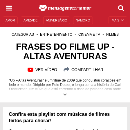
AMOR
AMIZADE
ANIVERSÁRIO
NAMORO
MAIS
SENTIMENTOS
LEGENDAS
DATAS ESPECIAIS
CATEGORIAS
ENTRETENIMENTO
CINEMA E TV
FILMES
UNIVERSO FEMININO
AUTOAJUDA
DESCULPAS
FRASES DO FILME UP -
ALTAS AVENTURAS
MENSAGENS E FRASES
MENSAGENS DE ANIVERSÁRIO
ENTRETENIMENTO
FAMOSOS
BÍBLIA
VER VÍDEO
COMPARTILHAR
"Up – Altas Aventuras" é um filme de 2009 que conquistou corações em
todo o mundo. Dirigido por Pete Docter, o longa conta a história de Carl
Fredricksen, um viúvo que está correndo o risco de perder a casa onde
viveu com a esposa, Ellie. Depois de uma situação muito inusitada, porém,
ele fará amizade com um jovem escoteiro chamado Russell. Em uma
aventura emocionante, descobriremos o valor da amizade, do amor e das
nossas memórias. Para se emocionar ainda mais com essa história,
confira as frases do filme "Up – Altas Aventuras" que preparamos para
Confira esta playlist com músicas de filmes
você. Leve os ensinamentos dessa animação para o seu peito com
carinho!
feitos para chorar!