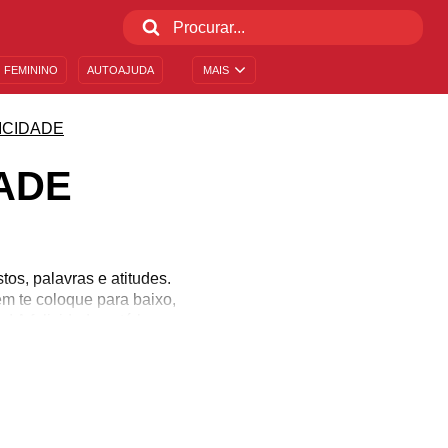
 FEMININO
AUTOAJUDA
MAIS
ICIDADE
ADE
os, palavras e atitudes.
m te coloque para baixo,
! A felicidade está logo
a felicidade. Inspire-se
e alegre! Chega de viver
trar!