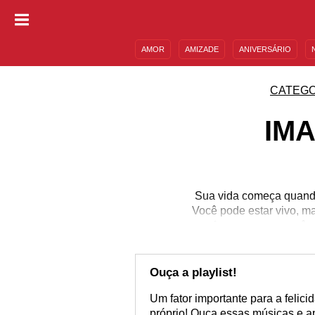
AMOR
AMIZADE
ANIVERSÁRIO
DESCULPAS
MENSAGENS E FRASES
CATEGO
IM
Sua vida começa quando 
Você pode estar vivo, m
ou faça com que você se
ali, com alguma ajuda, 
com essas imagens e com
para
Ouça a playlist!
Um fator importante para a felici
próprio! Ouça essas músicas e ap