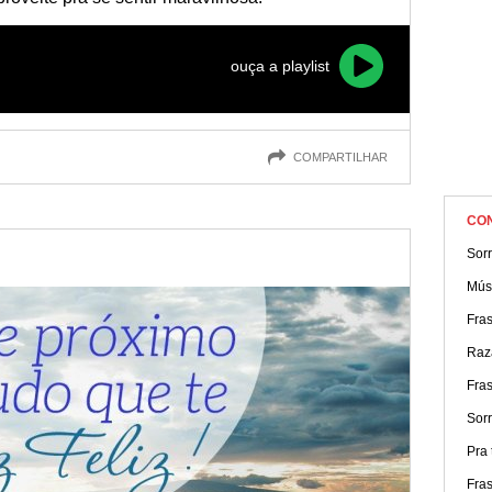
ouça a playlist
COMPARTILHAR
CO
Sorr
Músi
Fra
Raz
Fras
Sorr
Pra t
Fras