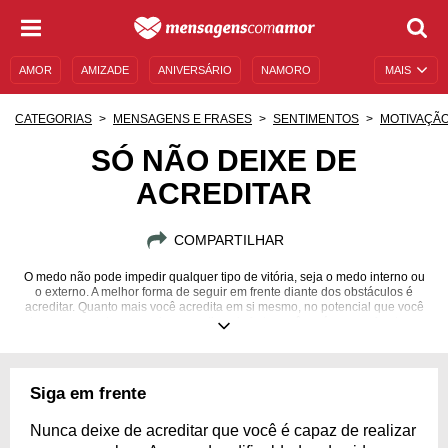
AMOR
AMIZADE
ANIVERSÁRIO
NAMORO
MAIS
SENTIMENTOS
LEGENDAS
DATAS ESPECIAIS
CATEGORIAS
MENSAGENS E FRASES
SENTIMENTOS
MOTIVAÇÃ
UNIVERSO FEMININO
AUTOAJUDA
DESCULPAS
SÓ NÃO DEIXE DE
ACREDITAR
MENSAGENS E FRASES
MENSAGENS DE ANIVERSÁRIO
ENTRETENIMENTO
FAMOSOS
BÍBLIA
COMPARTILHAR
O medo não pode impedir qualquer tipo de vitória, seja o medo interno ou
o externo. A melhor forma de seguir em frente diante dos obstáculos é
acreditar. Quanto mais você acredita em si mesmo, no potencial que você
tem e nos sonhos que vivem em ti, mais forte você será para enfrentar o
que vier.
Siga em frente
Nunca deixe de acreditar que você é capaz de realizar