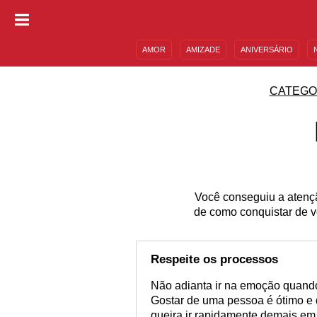
AMOR
AMIZADE
ANIVERSÁRIO
DESCULPAS
MENSAGENS E FRASES
CATEGO
Você conseguiu a atenç
de como conquistar de ve
Respeite os processos
Não adianta ir na emoção quando,
Gostar de uma pessoa é ótimo e 
queira ir rapidamente demais em