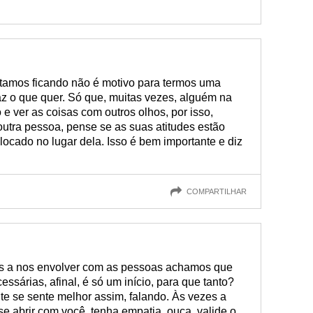
amos ficando não é motivo para termos uma
az o que quer. Só que, muitas vezes, alguém na
e ver as coisas com outros olhos, por isso,
utra pessoa, pense se as suas atitudes estão
locado no lugar dela. Isso é bem importante e diz
COMPARTILHAR
 a nos envolver com as pessoas achamos que
sárias, afinal, é só um início, para que tanto?
te se sente melhor assim, falando. Às vezes a
se abrir com você, tenha empatia, ouça, valide o