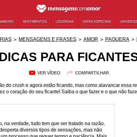
NAMORO
SENTIMENTOS
LEGENDAS
DATAS ESPECIAIS
UNIVERSO
MENSAGENS DE ANIVERSÁRIO
ENTRETENIMENTO
FAMOSOS
BÍBLIA
RIAS
MENSAGENS E FRASES
AMOR
PAQUERA
DICAS PARA FICANTE
VER VÍDEO
COMPARTILHAR
ão do crush e agora estão ficando, mas como alavancar essa r
z o coração do seu ficante! Saiba o que fazer e o que não faze
 na verdade, tudo tem que ser tratado na razão.
desperta diversos tipos de sensações, mas não
 um processo que requer tempo e paciência. Mais