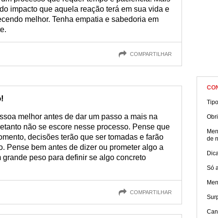
 do impacto que aquela reação terá em sua vida e
ecendo melhor. Tenha empatia e sabedoria em
e.
COMPARTILHAR
CO
!
Tip
essoa melhor antes de dar um passo a mais na
Obri
tretanto não se escore nesse processo. Pense que
Men
mento, decisões terão que ser tomadas e farão
de 
. Pense bem antes de dizer ou prometer algo a
Dic
 grande peso para definir se algo concreto
Só 
Men
COMPARTILHAR
Surp
Can