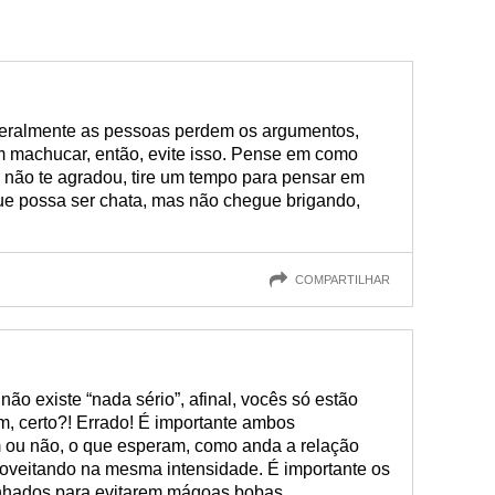
geralmente as pessoas perdem os argumentos,
m machucar, então, evite isso. Pense em como
 não te agradou, tire um tempo para pensar em
ue possa ser chata, mas não chegue brigando,
COMPARTILHAR
ão existe “nada sério”, afinal, vocês só estão
m, certo?! Errado! É importante ambos
 ou não, o que esperam, como anda a relação
roveitando na mesma intensidade. É importante os
inhados para evitarem mágoas bobas.