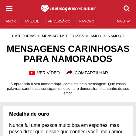
AMOR
AMIZADE
ANIVERSÁRIO
NAMORO
MAIS
SENTIMENTOS
LEGENDAS
DATAS ESPECIAIS
CATEGORIAS
MENSAGENS E FRASES
AMOR
NAMORO
UNIVERSO FEMININO
AUTOAJUDA
DESCULPAS
MENSAGENS CARINHOSAS
PARA NAMORADOS
MENSAGENS E FRASES
MENSAGENS DE ANIVERSÁRIO
ENTRETENIMENTO
FAMOSOS
BÍBLIA
VER VÍDEO
COMPARTILHAR
Surpreenda o seu namorado(a) com uma bela mensagem. Que essas
palavras carinhosas consigam emocionar e demonstrar o tamanho do seu
amor.
Medalha de ouro
Nunca fui uma pessoa muito boa em esportes, mas
posso dizer que, desde que conheci você, meu amor,