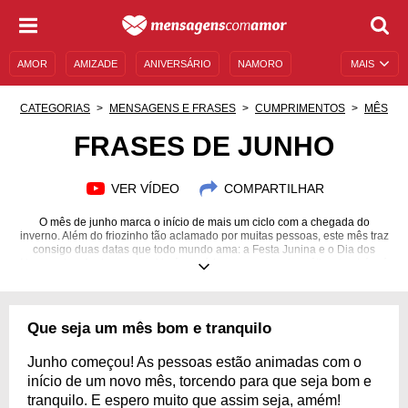
AMOR
AMIZADE
ANIVERSÁRIO
NAMORO
MAIS
SENTIMENTOS
LEGENDAS
DATAS ESPECIAIS
CATEGORIAS
MENSAGENS E FRASES
CUMPRIMENTOS
MÊS
UNIVERSO FEMININO
AUTOAJUDA
DESCULPAS
FRASES DE JUNHO
MENSAGENS E FRASES
MENSAGENS DE ANIVERSÁRIO
VER VÍDEO
COMPARTILHAR
ENTRETENIMENTO
FAMOSOS
BÍBLIA
O mês de junho marca o início de mais um ciclo com a chegada do
inverno. Além do friozinho tão aclamado por muitas pessoas, este mês traz
consigo duas datas que todo mundo ama: a Festa Junina e o Dia dos
Namorados. Assim como o frio é propício para uma autoanálise, também é
o momento perfeito para colocar em prática alguns planos que estavam
guardados. O que você acha? Comemore a chegada de junho com toda a
alegria e aproveite ao máximo as festinhas de São João. Não deixe passar
batido aquele cardápio de comidas típicas que todo mundo ama! Inspire-
Que seja um mês bom e tranquilo
se neste mês com frases de junho e emane boas vibrações!
Junho começou! As pessoas estão animadas com o
início de um novo mês, torcendo para que seja bom e
tranquilo. E espero muito que assim seja, amém!