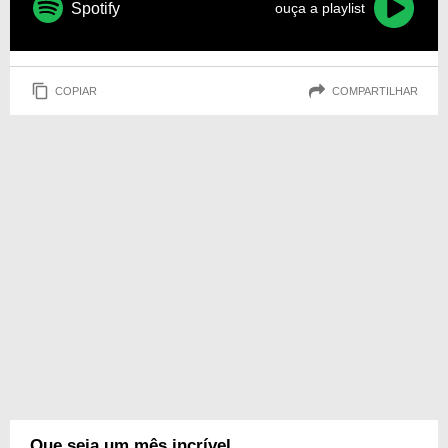
Spotify
ouça a playlist
COPIAR
COMPARTILHAR
Que seja um mês incrível