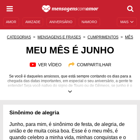
AMOR
AMIZADE
ANIVERSÁRIO
NAMORO
MAIS
SENTIMENTOS
LEGENDAS
DATAS ESPECIAIS
CATEGORIAS
MENSAGENS E FRASES
CUMPRIMENTOS
MÊS
UNIVERSO FEMININO
AUTOAJUDA
DESCULPAS
MEU MÊS É JUNHO
MENSAGENS E FRASES
MENSAGENS DE ANIVERSÁRIO
VER VÍDEO
COMPARTILHAR
ENTRETENIMENTO
FAMOSOS
BÍBLIA
Se você é daqueles ansiosos, que está sempre contando os dias para a
chegada das datas importantes, em especial o seu aniversário, a gente te
entende! Seja você nativo do signo de Touro ou de Gêmeos, se junho é o
mês que marca a sua chegada ao mundo, não há nada mais justo que
celebrar todas as vezes que ele chegar, não é mesmo? E se quiser inovar
neste ano, use uma de nossas mensagens para espalhar aos quatro
ventos "meu mês é junho" e deixe todos cientes de que a hora de
comemorar a renovação de mais um ciclo de vida é agora! Entre neste
Sinônimo de alegria
mês com o pé direito e celebre-o com todas as coisas e eventos bons que
o acompanham!
Junho, para mim, é sinônimo de festa, de alegria, de
união e de muita coisa boa. Esse é o meu mês, é
quando celebro a minha vida, minhas conquistas e o