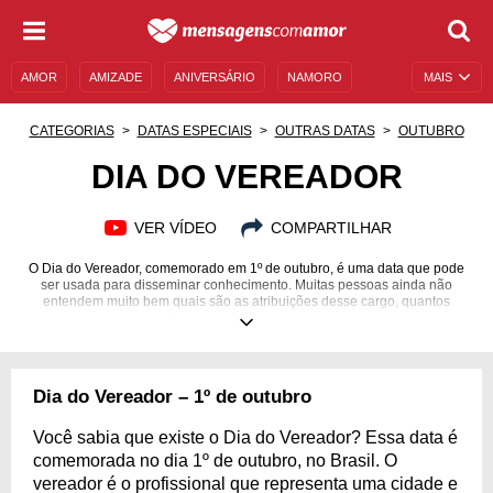
AMOR
AMIZADE
ANIVERSÁRIO
NAMORO
MAIS
SENTIMENTOS
LEGENDAS
DATAS ESPECIAIS
CATEGORIAS
DATAS ESPECIAIS
OUTRAS DATAS
OUTUBRO
UNIVERSO FEMININO
AUTOAJUDA
DESCULPAS
DIA DO VEREADOR
MENSAGENS E FRASES
MENSAGENS DE ANIVERSÁRIO
VER VÍDEO
COMPARTILHAR
ENTRETENIMENTO
FAMOSOS
BÍBLIA
O Dia do Vereador, comemorado em 1º de outubro, é uma data que pode
ser usada para disseminar conhecimento. Muitas pessoas ainda não
entendem muito bem quais são as atribuições desse cargo, quantos
vereadores existem no Brasil, de quanto em quanto tempo acontecem as
votações e todos os outros detalhes sobre essa profissão. Por isso
preparamos mensagens que vão esclarecer todas as dúvidas de forma
breve, didática e objetiva. Use essa data comemorativa para aprender
mais sobre esse cargo e sobre a política brasileira. O futuro do país
Dia do Vereador – 1º de outubro
depende de você! Compartilhe informações com as mensagens a seguir.
Você sabia que existe o Dia do Vereador? Essa data é
comemorada no dia 1º de outubro, no Brasil. O
vereador é o profissional que representa uma cidade e